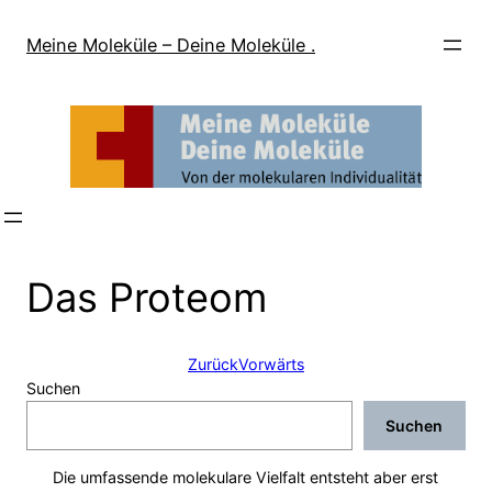
Direkt
zum
Meine Moleküle – Deine Moleküle .
Inhalt
wechseln
Das Proteom
Zurück
Vorwärts
Suchen
Suchen
Die umfassende molekulare Vielfalt entsteht aber erst