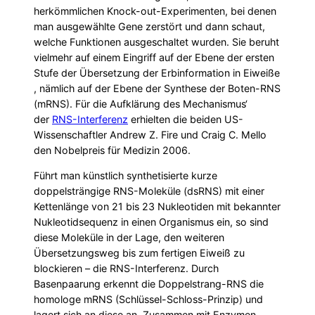
herkömmlichen Knock-out-Experimenten, bei denen
man ausgewählte Gene zerstört und dann schaut,
welche Funktionen ausgeschaltet wurden. Sie beruht
vielmehr auf einem Eingriff auf der Ebene der ersten
Stufe der Übersetzung der Erbinformation in Eiweiße
, nämlich auf der Ebene der Synthese der Boten-RNS
(mRNS). Für die Aufklärung des Mechanismus‘
der
RNS-Interferenz
erhielten die beiden US-
Wissenschaftler Andrew Z. Fire und Craig C. Mello
den Nobelpreis für Medizin 2006.
Führt man künstlich synthetisierte kurze
doppelsträngige RNS-Moleküle (dsRNS) mit einer
Kettenlänge von 21 bis 23 Nukleotiden mit bekannter
Nukleotidsequenz in einen Organismus ein, so sind
diese Moleküle in der Lage, den weiteren
Übersetzungsweg bis zum fertigen Eiweiß zu
blockieren – die RNS-Interferenz. Durch
Basenpaarung erkennt die Doppelstrang-RNS die
homologe mRNS (Schlüssel-Schloss-Prinzip) und
lagert sich an diese an. Zusammen mit Enzymen