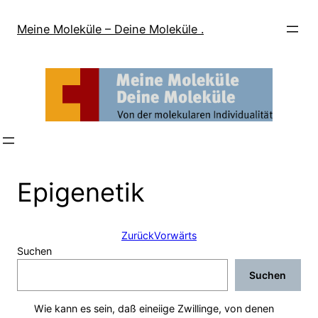
Direkt
zum
Meine Moleküle – Deine Moleküle .
Inhalt
wechseln
Epigenetik
Zurück
Vorwärts
Suchen
Suchen
Wie kann es sein, daß eineiige Zwillinge, von denen